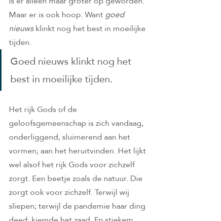
is er alleen maar groter op geworden. 
Maar er is ook hoop. Want 
goed 
nieuws 
klinkt nog het best in moeilijke 
tijden.  
Goed nieuws
klinkt nog het 
best in moeilijke tijden.  
Het rijk Gods of de 
geloofsgemeenschap is zich vandaag, 
onderliggend, sluimerend aan het 
vormen; aan het heruitvinden. Het lijkt 
wel alsof het rijk Gods voor zichzelf 
zorgt. Een beetje zoals de natuur. Die 
zorgt ook voor zichzelf. Terwijl wij 
sliepen; terwijl de pandemie haar ding 
deed; kiemde het zaad. En stiekem 