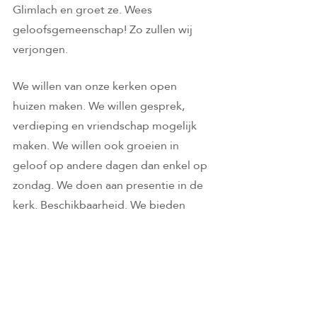
Glimlach en groet ze. Wees 
geloofsgemeenschap! Zo zullen wij 
verjongen. 
We willen van onze kerken open 
huizen maken. We willen gesprek, 
verdieping en vriendschap mogelijk 
maken. We willen ook groeien in 
geloof op andere dagen dan enkel op 
zondag. We doen aan presentie in de 
kerk. Beschikbaarheid. We bieden 
meditatie aan, groeikansen voor het 
hart en de ziel. Een open deur voor 
mensen die niet kerkelijk zijn.
En we hebben een frisse en mooi 