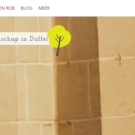
EN ROB
BLOG
MEER
schap in Duffel