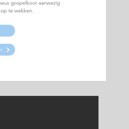
n heus gospelkoor aanwezig
 op te wekken.
d