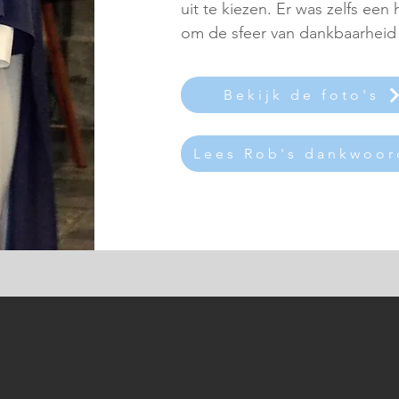
uit te kiezen. Er was zelfs ee
om de sfeer van dankbaarheid
Bekijk de foto's
Lees Rob's dankwoor