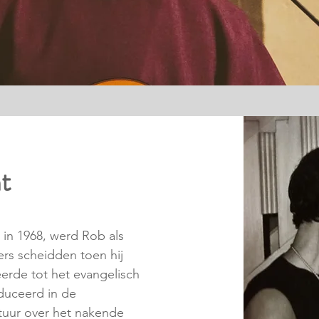
t
 in 1968, werd Rob als
ers scheidden toen hij
eerde tot het evangelisch
duceerd in de
atuur over het nakende