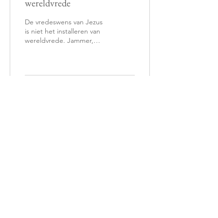
wereldvrede
De vredeswens van Jezus
is niet het installeren van
wereldvrede. Jammer,
niet?
92
0
3