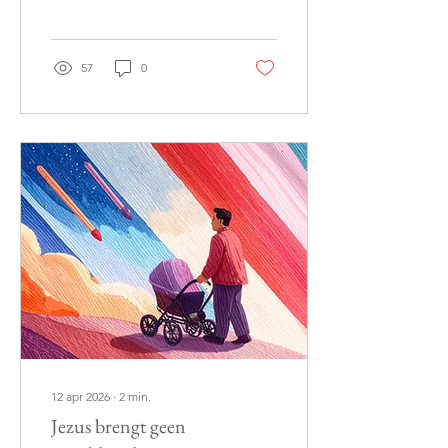
57
0
12 apr 2026
∙
2
min.
Jezus brengt geen