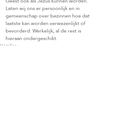
Geest ook als Jezus kunnen worden. 
Laten wij ons er persoonlijk en in 
gemeenschap over bezinnen hoe dat 
laatste kan worden verwezenlijkt of 
bevorderd. Werkelijk, al de rest is 
hieraan ondergeschikt.   
Homilies
Recente blogposts
Alles weergeven