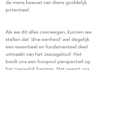
de mens bewust van diens goddelijk 
potentieel.
Als we dit alles overwegen, kunnen we 
stellen dat 'drie-eenheid' wel degelijk 
een essentieel en fundamenteel deel 
uitmaakt van het Jezusgeloof. Het 
biedt ons een hoopvol perspectief op 
het menselijk bestaan. Het neemt ons 
op in God.
Gelukkig hoef je er niet gedurig 
theologisch over te doen. Je kan 
gewoon leven als een kind van God 
door de Geest niet uit het oog te 
verliezen.
Artikels