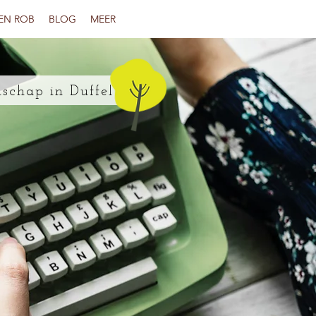
EN ROB
BLOG
MEER
schap in Duffel