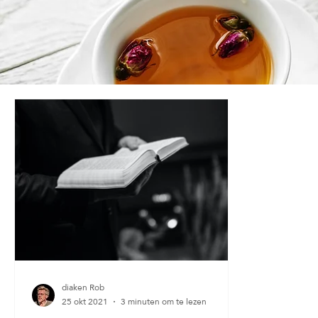
diaken Rob
25 okt 2021
3 minuten om te lezen