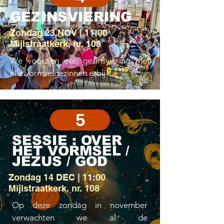
GEZINSVIERING
Zondag 23 NOV | 11:00
Mijlstraatkerk, nr. 108
We voorzien een gezinsviering met
alle vormselgezinnen erbij!
5
SESSIE : OVER
HET VORMSEL /
JEZUS / GOD
Zondag 14 DEC | 11:00
Mijlstraatkerk, nr. 108
Op deze zondag in november
verwachten we al de