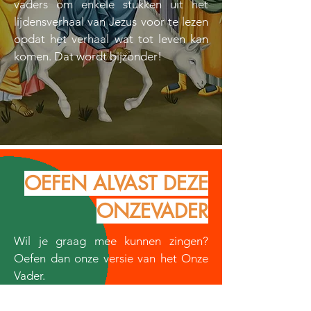
vaders om enkele stukken uit het
lijdensverhaal van Jezus voor te lezen
opdat het verhaal wat tot leven kan
komen. Dat wordt bijzonder!
OEFEN ALVAST DEZE
ONZEVADER
Wil je graag mee kunnen zingen?
Oefen dan onze versie van het Onze
Vader.