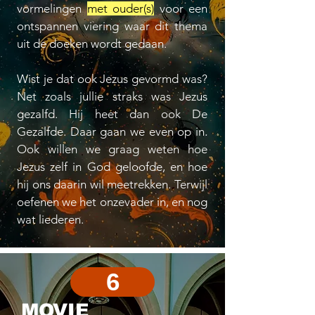
vormelingen
met ouder(s)
voor een
ontspannen viering waar dit thema
uit de doeken wordt gedaan.
Wist je dat ook Jezus gevormd was?
Net zoals jullie straks was Jezus
gezalfd. Hij heet dan ook De
Gezalfde. Daar gaan we even op in.
Ook willen we graag weten hoe
Jezus zelf in God geloofde, en hoe
hij ons daarin wil meetrekken. Terwijl
oefenen we het onzevader in, en nog
wat liederen.
6
MOVIE