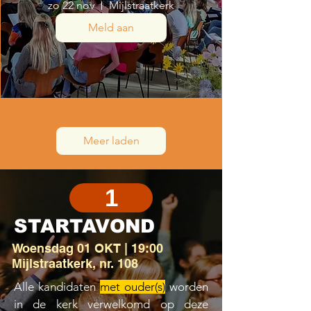
zo 22 nov
Mijlstraatkerk
Meld aan
Meer laden
1
STARTAVOND
Woensdag 01 OKT | 19:00
Mijlstraatkerk, nr. 108
Alle kandidaten
met ouder(s)
worden
in de kerk verwelkomd op deze