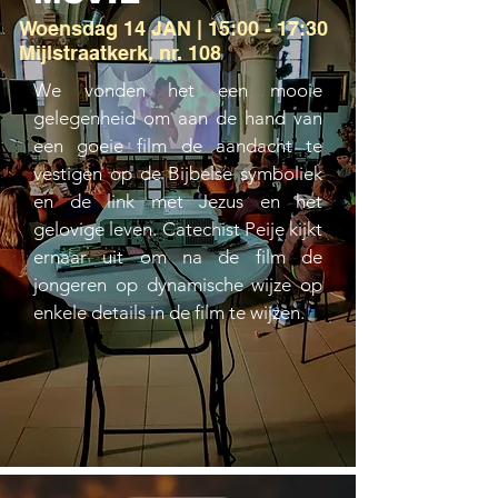
Woensdag 14 JAN | 15:00 - 17:30
Mijlstraatkerk, nr. 108
We vonden het een mooie
gelegenheid om aan de hand van
een goeie film de aandacht te
vestigen op de Bijbelse symboliek
en de link met Jezus en het
gelovige leven. Catechist Peije kijkt
ernaar uit om na de film de
jongeren op dynamische wijze op
enkele details in de film te wijzen.