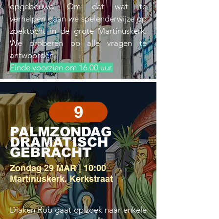
opgebouwd. Om dat wat te
verhelpen gaan we spelenderwijze op
zoektocht in de grote Martinuskerk.
We proberen op alle vragen te
antwoorden.
Einde voorzien om 16.00 uur.
9
PALMZONDAG
DRAMATISCH
GEBRACHT
Zondag 29 MAR | 10:00
Martinuskerk, Kerkstraat
Diaken Rob gaat op zoek naar enkele