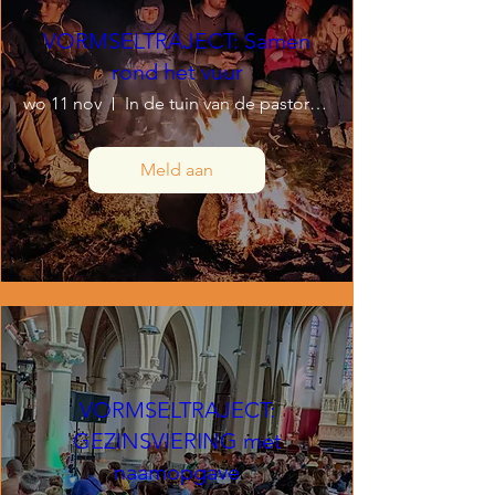
VORMSELTRAJECT: Samen
rond het vuur
wo 11 nov
In de tuin van de pastorie van de kerk
Meld aan
VORMSELTRAJECT:
GEZINSVIERING met
naamopgave