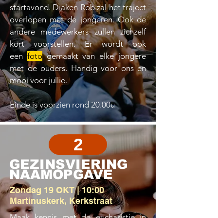
startavond. Diaken Rob zal het traject
overlopen met de jongeren. Ook de
andere medewerkers zullen zichzelf
kort voorstellen. Er wordt ook
een
foto
gemaakt van elke jongere
met de ouders. Handig voor ons en
mooi voor jullie.
Einde is voorzien rond 20.00u
2
GEZINSVIERING
NAAMOPGAVE
Zondag 19 OKT | 10:00
Martinuskerk, Kerkstraat
Maak kennis met de eucharistie in