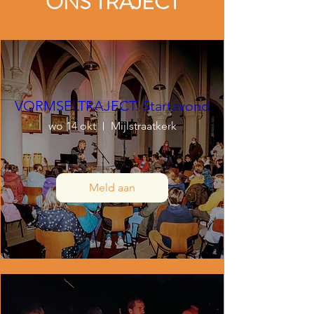
ONS TRAJECT
VORMSELTRAJECT: Startavond
wo 14 okt
Mijlstraatkerk
Meld aan