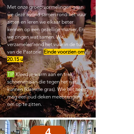
Met onze groep vormelingen gaan
we deze avond samen rond het vuur
zitten en leren we elkaar beter
kennen op een gezellige manier.​ En
we zingen wat samen. We
verzamelen rond het vuur in de tuin
van de Pastorie.
Einde voorzien om
20.15 u
TIP
Kleed je warm aan en trek
schoenen aan die tegen het nat
kunnen (klamme gras). Wie het heeft,
mag een oud deken meebrengen
om op te zitten.
4