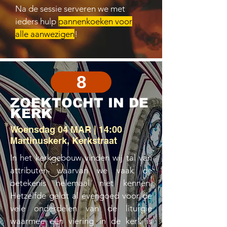
Na de sessie serveren we met
ieders hulp
pannenkoeken voor
alle aanwezigen
!
8
ZOEKTOCHT IN DE
KERK
Woensdag 04 MAR | 14:00
Martinuskerk, Kerkstraat
In het kerkgebouw vinden wij tal van
attributen waarvan we vaak de
betekenis helemaal niet kennen.
Hetzelfde geldt al evengoed voor de
vele onderdelen van de liturgie
waarmee een viering in de kerk is