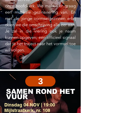
onze hoofdkerk. We maken er graag
een muzikale gezinsviering van. En
met de jonge vormselgezinnen erbij
doen we die omschrijving alle eer aan.
Je zal in die viering ook je naam
kunnen opgeven; een officieel signaal
dat je het traject naar het vormsel toe
wil volgen.
3
SAMEN ROND HET
VUUR
Dinsdag 04 NOV | 19:00
Mijlstraatkerk, nr. 108