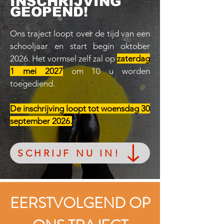
INSCHRIJVING
GEOPEND!
Ons traject loopt over de tijd van een
schooljaar en start begin oktober
2026. Het vormsel zelf zal op
zaterdag
1 mei 2027
om 10 u worden
toegediend.
De inschrijving loopt tot woensdag 30
september 2026.
SCHRIJF NU IN!
EERSTVOLGEND OP