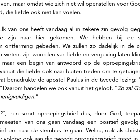
even, maar omdat wie zich niet wil openstellen voor Gods
, die liefde ook niet kan voelen.
Elk van ons heeft vandaag al in zekere zin gevolg ge
We zijn naar hier gekomen. We hebben bij de st
om ontferming gebeden. We zullen zo dadelijk in de 
 weten, zijn woorden van liefde en vergeving laten klink
og maar een begin van antwoord op de oproepingsbrie
anuit die liefde ook naar buiten treden om te getuigen 
at benadrukte de apostel Paulus in de tweede lezing: 
”
 Daarom handelen we ook vanuit het geloof. “
Zo zal G
menigvuldigen.
” 
?
”, een soort oproepingsbrief dus, door God, toepas
 meesten van ons gaan vandaag een positief gevolg 
ief om naar de stembus te gaan. Welnu, ook als christe
 voldoe ook aan die tweede oproepingsbrief: treed in a