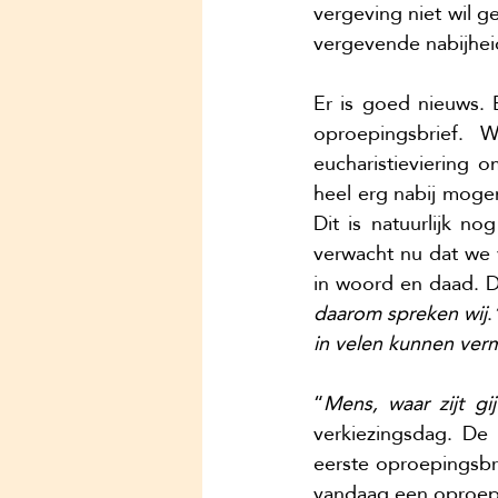
vergeving niet wil g
vergevende nabijheid
Er is goed nieuws. 
oproepingsbrief. 
eucharistieviering 
heel erg nabij mogen
Dit is natuurlijk n
verwacht nu dat we v
in woord en daad. D
daarom spreken wij
.
in velen kunnen ver
“
Mens, waar zijt gij
verkiezingsdag. De
eerste oproepingsbr
vandaag een oproep: