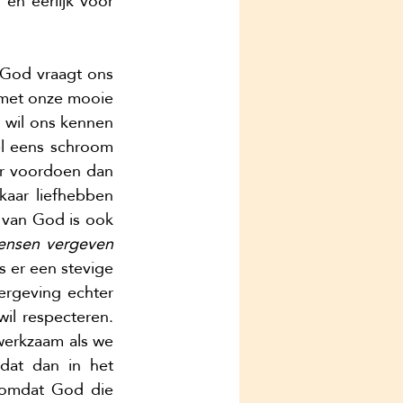
en eerlijk voor 
 God vraagt ons 
met onze mooie 
wil ons kennen 
l eens schroom 
r voordoen dan 
kaar liefhebben 
 van God is ook 
ensen vergeven 
ls er een stevige 
ergeving echter 
il respecteren. 
 werkzaam als we 
 dat dan in het 
 omdat God die 