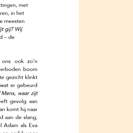
tingen, met 
en, in het 
de meesten 
t gij? Wij 
ld – de 
 ons ook zo’n 
verboden boom 
 gezicht klinkt 
wat er gebeurd 
“
Mens, waar zijt 
ft gevolg aan 
n komt hij naar 
d aan de slang, 
l Adam als Eva 