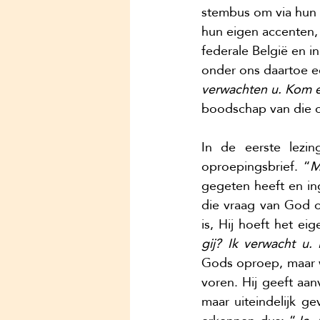
stembus om via hun 
hun eigen accenten, 
federale België en 
onder ons daartoe ee
verwachten u. Kom e
boodschap van die o
In de eerste lezi
oproepingsbrief. “
M
gegeten heeft en ing
die vraag van God 
is, Hij hoeft het ei
gij? Ik verwacht u
Gods oproep, maar we
voren. Hij geeft aan
maar uiteindelijk g