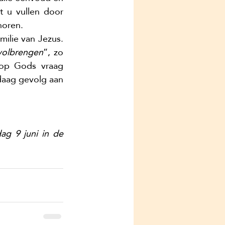
 u vullen door 
horen. 
ilie van Jezus. 
 volbrengen
”, zo 
 op Gods vraag 
aag gevolg aan 
g 9 juni in de 