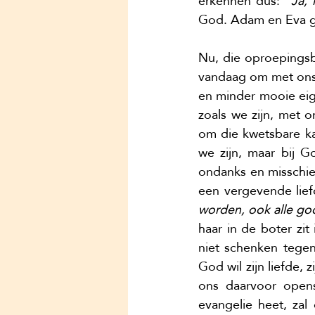
erkennen dus: “
Ja,
God. Adam en Eva g
Nu, die oproepingsbr
vandaag om met ons 
en minder mooie eig
zoals we zijn, met 
om die kwetsbare ka
we zijn, maar bij Go
ondanks en misschien
een vergevende lief
worden, ook alle go
haar in de boter zit
niet schenken tegen
God wil zijn liefde, 
ons daarvoor opens
evangelie heet, zal