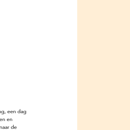
ng, een dag 
jen en 
naar de 