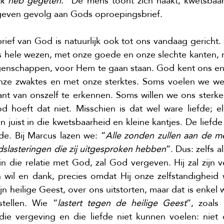
 ik heb gegeten.
” De mens toont zich naakt, kwetsbaar 
even gevolg aan Gods oproepingsbrief.
ief van God is natuurlijk ook tot ons vandaag gericht.
hele wezen, met onze goede en onze slechte kanten, 
enschappen, voor Hem te gaan staan. God kent ons en 
onze zwaktes en met onze sterktes. Soms voelen we we
nt van onszelf te erkennen. Soms willen we ons sterke
d hoeft dat niet. Misschien is dat wel ware liefde; el
 juist in die kwetsbaarheid en kleine kantjes. De liefde
de. Bij Marcus lazen we: “
Alle zonden zullen aan de m
dslasteringen die zij uitgesproken hebben
”. Dus: zelfs a
 in die relatie met God, zal God vergeven. Hij zal zijn v
 wil en dank, precies omdat Hij onze zelfstandigheid w
zijn heilige Geest, over ons uitstorten, maar dat is enkel
tellen. Wie “
lastert tegen de heilige Geest
”, zoals
 die vergeving en die liefde niet kunnen voelen: niet