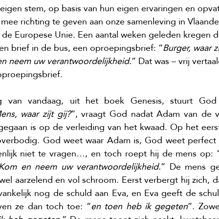
eigen stem, op basis van hun eigen ervaringen en opvat
mee richting te geven aan onze samenleving in Vlaander
in de Europese Unie. Een aantal weken geleden kregen 
n brief in de bus, een oproepingsbrief: “
Burger, waar zij
n neem uw verantwoordelijkheid.
” Dat was – vrij vertaa
proepingsbrief.
ng van vandaag, uit het boek Genesis, stuurt God
ens, waar zijt gij?
”, vraagt God nadat Adam van de 
egaan is op de verleiding van het kwaad. Op het eerste
overbodig. God weet waar Adam is, God weet perfect 
genlijk niet te vragen…, en toch roept hij de mens op: 
. Kom en neem uw verantwoordelijkheid.
” De mens gee
l aarzelend en vol schroom. Eerst verbergt hij zich, da
vankelijk nog de schuld aan Eva, en Eva geeft de schul
even ze dan toch toe: “
en toen heb ik gegeten
”. Zowe