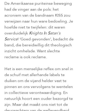
De Amerikaanse puriteinse beweging 
had de vinger aan de pols: het 
acroniem van de bandnaam KISS zou 
verwijzen naar hun ware bedoeling. Je 
hoefde niet te twijfelen: dit waren 
overduidelijk 
K
nights 
I
n 
S
atan's 
S
ervice
! ‘Goed gevonden’, bedacht de 
band, die bereidwillig dit theologisch 
inzicht omhelsde. Want slechte 
reclame is ook reclame.
Het is een menselijke reflex om snel in 
de schuif met allerhande labels te 
duiken om de vijand helder vast te 
pinnen en ons vervolgens te wentelen 
in collectieve verontwaardiging. En 
natuurlijk hoort een ouder bezorgd te 
zijn. Maar dat maakt ons niet tot de 
deurwachters van de wellevendheid, 