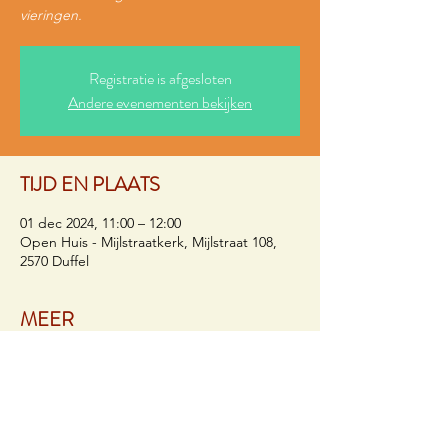
vieringen.
Registratie is afgesloten
Andere evenementen bekijken
TIJD EN PLAATS
01 dec 2024, 11:00 – 12:00
Open Huis - Mijlstraatkerk, Mijlstraat 108,
2570 Duffel
MEER
Op elke eerste zondag van de maand om 
11u kan je in het Open Huis van de 
Mijlstraatkerk meevieren. Het is een kunst 
om op mooie wijze geloofsgemeenschap te 
vormen, en het is een verademing dat daar 