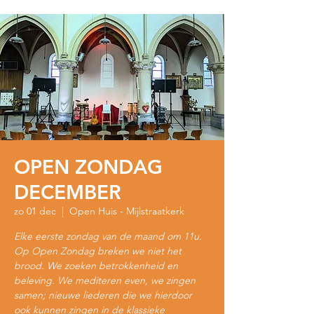
OPEN ZONDAG
DECEMBER
zo 01 dec
  |  
Open Huis - Mijlstraatkerk
Elke eerste zondag van de maand om 11u.
Op Open Zondag breken we niet het
brood. We zoeken betrokkenheid en
beleving. We mediteren even, we zingen
samen; nieuwe liederen die we hierdoor
ook kunnen zingen in de klassieke