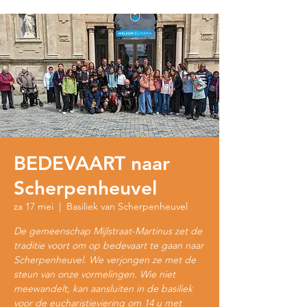
BEDEVAART naar
Scherpenheuvel
za 17 mei
  |  
Basiliek van Scherpenheuvel
De gemeenschap Mijlstraat-Martinus zet de
traditie voort om op bedevaart te gaan naar
Scherpenheuvel. We verjongen ze met de
steun van onze vormelingen. Wie niet
meewandelt, kan aansluiten in de basiliek
voor de eucharistieviering om 14 u met