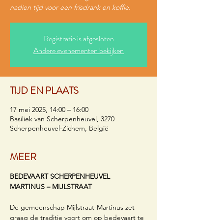
nadien tijd voor een frisdrank en koffie.
Registratie is afgesloten
Andere evenementen bekijken
TIJD EN PLAATS
17 mei 2025, 14:00 – 16:00
Basiliek van Scherpenheuvel, 3270
Scherpenheuvel-Zichem, België
MEER
BEDEVAART SCHERPENHEUVEL 
MARTINUS – MIJLSTRAAT
De gemeenschap Mijlstraat-Martinus zet ​
graag de traditie voort om op bedevaart te 