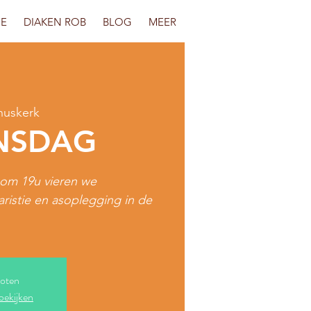
IE
DIAKEN ROB
BLOG
MEER
nuskerk
NSDAG
om 19u vieren we
istie en asoplegging in de
loten
bekijken