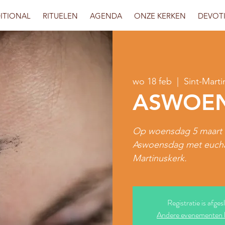
ITIONAL
RITUELEN
AGENDA
ONZE KERKEN
DEVOT
wo 18 feb
  |  
Sint-Marti
ASWOE
Op woensdag 5 maart 
Aswoensdag met euchar
Martinuskerk.
Registratie is afges
Andere evenementen 