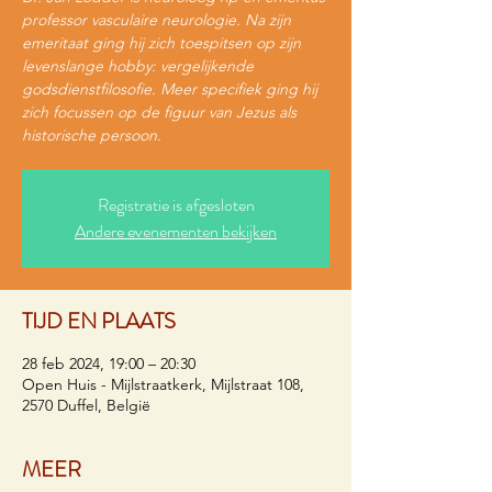
professor vasculaire neurologie. Na zijn
emeritaat ging hij zich toespitsen op zijn
levenslange hobby: vergelijkende
godsdienstfilosofie. Meer specifiek ging hij
zich focussen op de figuur van Jezus als
historische persoon.
Registratie is afgesloten
Andere evenementen bekijken
TIJD EN PLAATS
28 feb 2024, 19:00 – 20:30
Open Huis - Mijlstraatkerk, Mijlstraat 108,
2570 Duffel, België
MEER