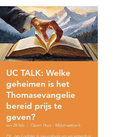
UC TALK: Welke
geheimen is het
Thomasevangelie
bereid prijs te
geven?
wo 28 feb
  |  
Open Huis - Mijlstraatkerk
Dr. Jan Lodder is neuroloog np en emeritus