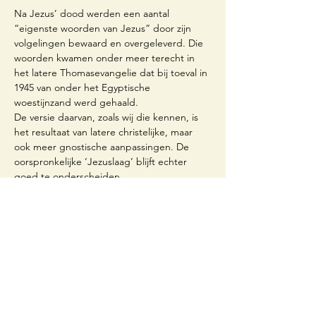
Na Jezus’ dood werden een aantal 
“eigenste woorden van Jezus” door zijn 
volgelingen bewaard en overgeleverd. Die 
woorden kwamen onder meer terecht in 
het latere Thomasevangelie dat bij toeval in 
1945 van onder het Egyptische 
woestijnzand werd gehaald.
De versie daarvan, zoals wij die kennen, is 
het resultaat van latere christelijke, maar 
ook meer gnostische aanpassingen. De 
oorspronkelijke ‘Jezuslaag’ blijft echter 
goed te onderscheiden.
De Jezuswoorden in het Thomasevangelie 
vertonen weliswaar verschillen met de 
authentieke Jezuswoorden in de Bijbelse 
evangeliën, maar veel frappanter is de 
mate van overeenkomst.
Het Thomasevangelie is erg oud, want het 
dateert van vóór de christologie van Paulus. 
We ontdekken er een Jezus als Joodse 
Schriftgeleerde die vanuit de Joodse 