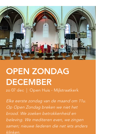
OPEN ZONDAG
DECEMBER
zo 07 dec
  |  
Open Huis - Mijlstraatkerk
Elke eerste zondag van de maand om 11u.
Op Open Zondag breken we niet het
brood. We zoeken betrokkenheid en
beleving. We mediteren even, we zingen
samen; nieuwe liederen die net iets anders
klinken.