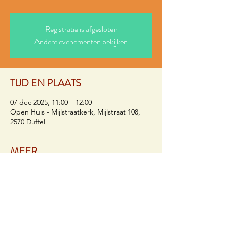
Registratie is afgesloten
Andere evenementen bekijken
TIJD EN PLAATS
07 dec 2025, 11:00 – 12:00
Open Huis - Mijlstraatkerk, Mijlstraat 108,
2570 Duffel
MEER
Op elke eerste zondag van de maand om 
11u kan je in het Open Huis van de 
Mijlstraatkerk meevieren. Het is een kunst 
om op mooie wijze geloofsgemeenschap te 
vormen, en het is een verademing dat daar 
diverse vormen voor zijn. Op Open Zondag 